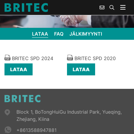
Kotiin
LATAA
FAQ
JÄLKIMYYNTI
BRITEC SPD 2024
BRITEC SPD 2020
LATAA
LATAA
Block 1, BoTongHuiGu Industrial Park, Yueqing,
Zhejiang, Kiina
+8613588947881