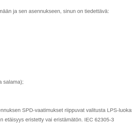
lmään ja sen asennukseen, sinun on tiedettävä:
a salama);
sennuksen SPD-vaatimukset riippuvat valitusta LPS-luoka
n etäisyys eristetty vai eristämätön. IEC 62305-3