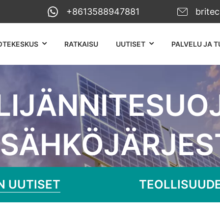
+8613588947881
brite
OTEKESKUS
RATKAISU
UUTISET
PALVELU JA T
LIJÄNNITESUO
SÄHKÖJÄRJES
utiset
Ylijännitesuoja aurinkosähköjärj
N UUTISET
TEOLLISUUDE