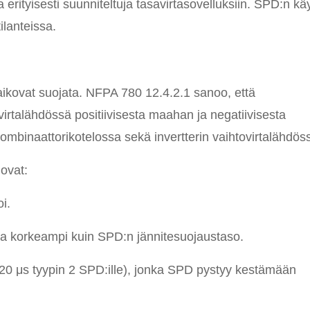
 erityisesti suunniteltuja tasavirtasovelluksiin. SPD:n kä
tilanteissa.
e aikovat suojata. NFPA 780 12.4.2.1 sanoo, että
virtalähdössä positiivisesta maahan ja negatiivisesta
mbinaattorikotelossa sekä invertterin vaihtovirtalähdös
ovat:
i.
ava korkeampi kuin SPD:n jännitesuojaustaso.
/20 μs tyypin 2 SPD:ille), jonka SPD pystyy kestämään