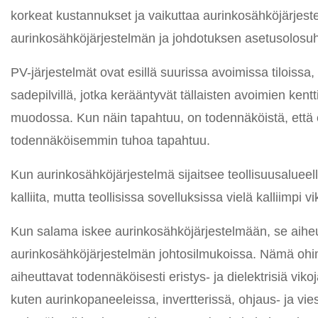
korkeat kustannukset ja vaikuttaa aurinkosähköjärjeste
aurinkosähköjärjestelmän ja johdotuksen asetusolosuh
PV-järjestelmät ovat esillä suurissa avoimissa tiloissa, t
sadepilvillä, jotka kerääntyvät tällaisten avoimien ke
muodossa. Kun näin tapahtuu, on todennäköistä, että esi
todennäköisemmin tuhoa tapahtuu.
Kun aurinkosähköjärjestelmä sijaitsee teollisuusalueella
kalliita, mutta teollisissa sovelluksissa vielä kalliimpi 
Kun salama iskee aurinkosähköjärjestelmään, se aiheutt
aurinkosähköjärjestelmän johtosilmukoissa. Nämä ohimenev
aiheuttavat todennäköisesti eristys- ja dielektrisiä v
kuten aurinkopaneeleissa, invertterissä, ohjaus- ja vies