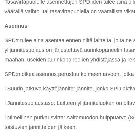
Tasavirtapuolelle asennettujen SPD:iden tulee aina olla
väärällä vaihto- tai tasavirtapuolella on vaarallista vika
Asennus
SPD:t tulee aina asentaa ennen niitä laitteita, joita n
ylijännitesuojaus on järjestettävä aurinkopaneelin tasa
maahan, useiden aurinkopaneelien yhdistäjässä ja reko
SPD:n oikea asennus perustuu kolmeen arvoon, jotka 
l Suurin jatkuva käyttöjännite: jännite, jonka SPD aktivo
l Jännitesuojaustaso: Laitteen ylijänniteluokan on olt
l Nimellinen purkausvirta: Aaltomuodon huippuarvo (8
toistuvien jännitteiden jälkeen.