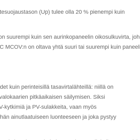
esuojaustason (Up) tulee olla 20 % pienempi kuin
on suurempi kuin sen aurinkopaneelin oikosulkuvirta, jo
C MCOV:n on oltava yhtä suuri tai suurempi kuin paneel
et kuin perinteisillä tasavirtalähteillä: niillä on
valokaarien pitkäaikaisen säilymisen. Siksi
V-kytkimiä ja PV-sulakkeita, vaan myös
tähän ainutlaatuiseen luonteeseen ja joka pystyy