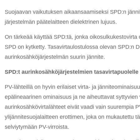
Suojaavan vaikutuksen aikaansaamiseksi SPD:n jännit
järjestelmän päätelaitteen dielektrinen lujuus.
On tärkeää käyttää SPD:tä, jonka oikosulkukestovirta 
SPD on kytketty. Tasavirtaulostulossa olevan SPD:n D
aurinkosähköjärjestelmän suurin jännite.
SPD:t aurinkosähköjärjestelmien tasavirtapuolelle
PV-lähteillä on hyvin erilaiset virta- ja jänniteominaisuud
epälineaarinen ominaisuus ja ne aiheuttavat syttyvien 
aurinkosähkövirtalähteet eivät vaadi vain suurempia P
ylijännitesuojalaitteen erottimen, joka on mukautettu 
selviytymään PV-virroista.