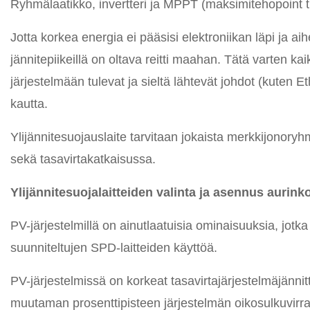
Ryhmälaatikko, invertteri ja MPPT (maksimitehopoint tr
Jotta korkea energia ei pääsisi elektroniikan läpi ja aih
jännitepiikeillä on oltava reitti maahan. Tätä varten ka
järjestelmään tulevat ja sieltä lähtevät johdot (kuten 
kautta.
Ylijännitesuojauslaite tarvitaan jokaista merkkijonoryh
sekä tasavirtakatkaisussa.
Ylijännitesuojalaitteiden valinta ja asennus aurink
PV-järjestelmillä on ainutlaatuisia ominaisuuksia, jotka 
suunniteltujen SPD-laitteiden käyttöä.
PV-järjestelmissä on korkeat tasavirtajärjestelmäjännit
muutaman prosenttipisteen järjestelmän oikosulkuvirra