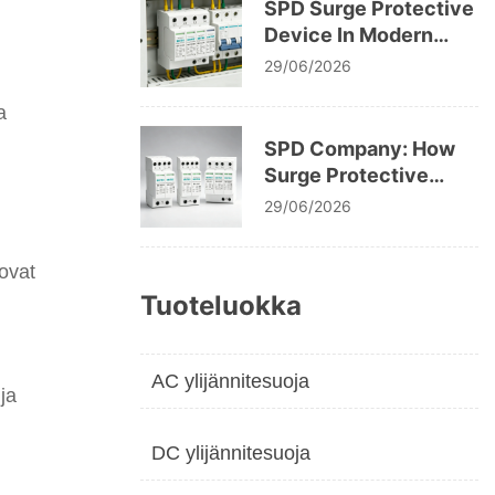
SPD Surge Protective
Device In Modern
Electrical System
29/06/2026
Design
a
SPD Company: How
Surge Protective
Devices Protect
29/06/2026
Modern Electrical
Infrastructure
 ovat
Tuoteluokka
AC ylijännitesuoja
ja
,
DC ylijännitesuoja