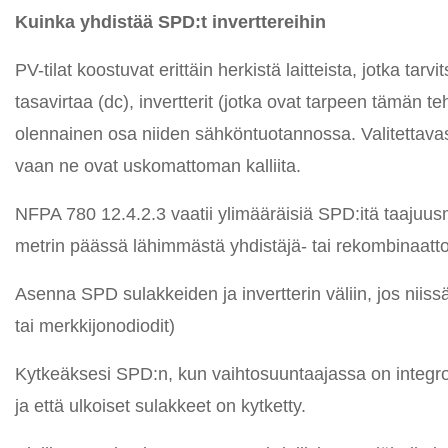
Kuinka yhdistää SPD:t inverttereihin
PV-tilat koostuvat erittäin herkistä laitteista, jotka tar
tasavirtaa (dc), invertterit (jotka ovat tarpeen tämän 
olennainen osa niiden sähköntuotannossa. Valitettavasti 
vaan ne ovat uskomattoman kalliita.
NFPA 780 12.4.2.3 vaatii ylimääräisiä SPD:itä taajuusmu
metrin päässä lähimmästä yhdistäjä- tai rekombinaatto
Asenna SPD sulakkeiden ja invertterin väliin, jos niiss
tai merkkijonodiodit)
Kytkeäksesi SPD:n, kun vaihtosuuntaajassa on integroit
ja että ulkoiset sulakkeet on kytketty.