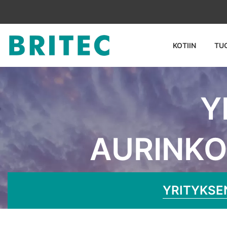
KOTIIN
TU
Y
AURINKO
Kotiin
U
YRITYKSE