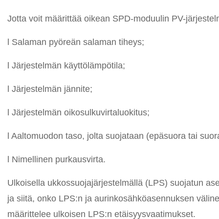
Jotta voit määrittää oikean SPD-moduulin PV-järjeste
l Salaman pyöreän salaman tiheys;
l Järjestelmän käyttölämpötila;
l Järjestelmän jännite;
l Järjestelmän oikosulkuvirtaluokitus;
l Aaltomuodon taso, jolta suojataan (epäsuora tai suor
l Nimellinen purkausvirta.
Ulkoisella ukkossuojajärjestelmällä (LPS) suojatun a
ja siitä, onko LPS:n ja aurinkosähköasennuksen väline
määrittelee ulkoisen LPS:n etäisyysvaatimukset.