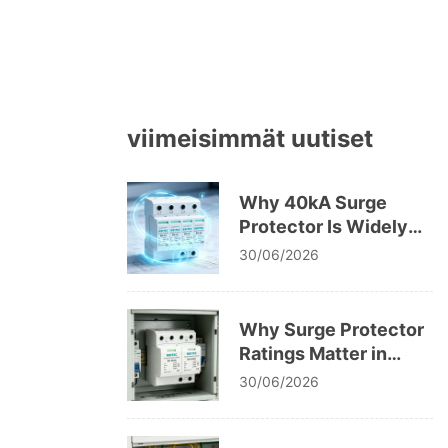
viimeisimmät uutiset
Why 40kA Surge
Protector Is Widely
Used in Low Voltage
30/06/2026
Systems
Why Surge Protector
Ratings Matter in
Electrical Safety
30/06/2026
Codes