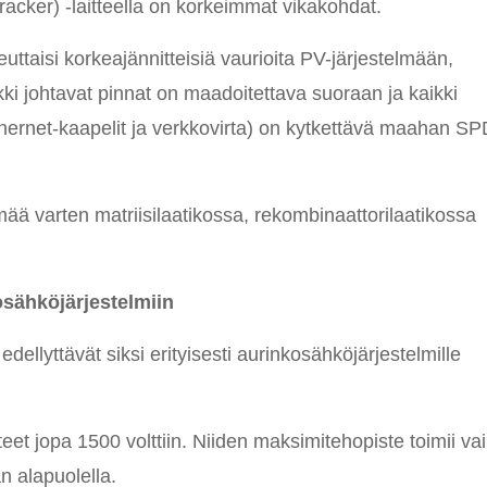
acker) -laitteella on korkeimmat vikakohdat.
euttaisi korkeajännitteisiä vaurioita PV-järjestelmään,
ikki johtavat pinnat on maadoitettava suoraan ja kaikki
Ethernet-kaapelit ja verkkovirta) on kytkettävä maahan SP
mää varten matriisilaatikossa, rekombinaattorilaatikossa
osähköjärjestelmiin
edellyttävät siksi erityisesti aurinkosähköjärjestelmille
teet jopa 1500 volttiin. Niiden maksimitehopiste toimii va
n alapuolella.