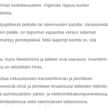
lmän luotettavuuteen. Ylijännite riippuu kunkin
teista.
yypillisesti pelloilla tai rakennusten katoilla. Varautuneill
nttien päälle, on taipumus vapauttaa varaus salaman
intyy jännitepiikkiä. Mitä laajempi kenttä on, sitä
, myös liiketoiminta ja laitteet ovat vaarassa. Invertterit
vika on seisokkien hinta.
aa indusoituneen transienttivirran ja jännitteen
ät virrat ja jännitteet ilmaantuvat laitteiden liittimiin 
ikoja aurinkosähkön sähkö- ja elektroniikkakomponenteissa
tintälaitteissa sekä rakennuksen laitteistoissa.