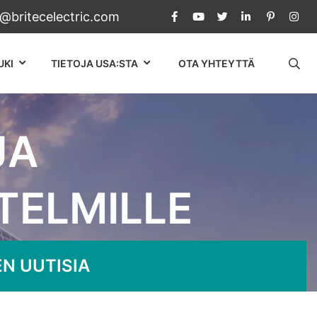
c@britecelectric.com
UKI
TIETOJA USA:STA
OTA YHTEYTTÄ
JA
TELMILLE
estelmille
N UUTISIA