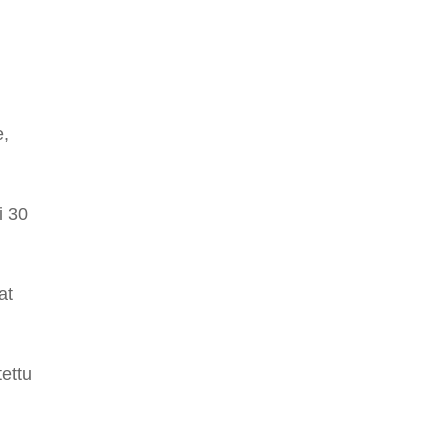
e,
i 30
at
tettu