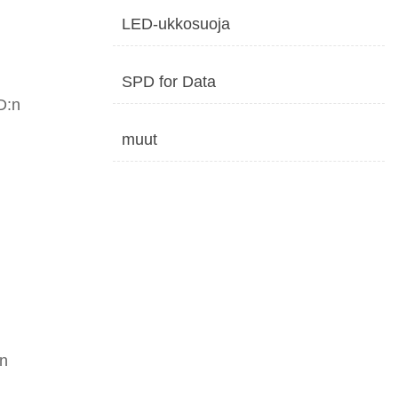
LED-ukkosuoja
SPD for Data
D:n
muut
in