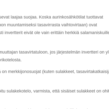
vitsevat laajaa suojaa. Koska aurinkosähkötilat tuottavat
tehon muuntamiseksi tasavirrasta vaihtovirtaan) ovat
invertterit eivät ole vain erittäin herkkiä salamaniskuill
uttajan tasavirtatuloon, jos järjestelmän invertteri on yl
rikotelosta.
ä on merkkijonosuojat (kuten sulakkeet, tasavirtakatkaisij
u sulakekotelo, varmista, että sisäiset sulakkeet on ohi