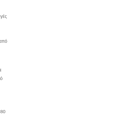
ηγές
 από
Η
πό
780