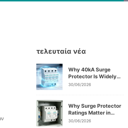
τελευταία νέα
Why 40kA Surge
Protector Is Widely
Used in Low Voltage
30/06/2026
Systems
Why Surge Protector
Ratings Matter in
ών
Electrical Safety
30/06/2026
Codes