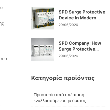
ού
SPD Surge Protective
Device In Modern
ης
Electrical System
29/06/2026
Design
SPD Company: How
Surge Protective
Devices Protect
29/06/2026
 πιο
Modern Electrical
Infrastructure
Κατηγορία προϊόντος
Προστασία από υπέρταση
εναλλασσόμενου ρεύματος
η