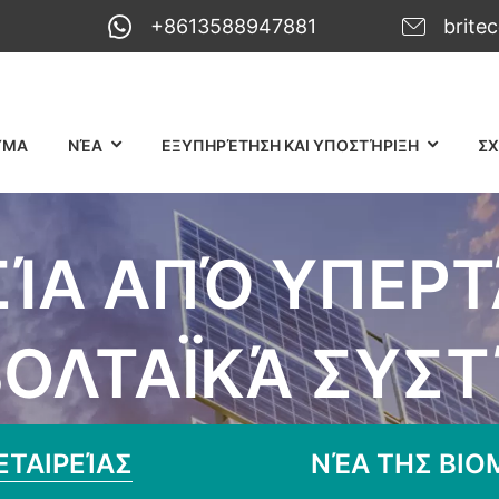
+8613588947881
brite
ΥΜΑ
ΝΈΑ
ΕΞΥΠΗΡΈΤΗΣΗ ΚΑΙ ΥΠΟΣΤΉΡΙΞΗ
ΣΧ
ΊΑ ΑΠΌ ΥΠΕΡΤΆ
ΟΛΤΑΪΚΆ ΣΥΣ
οστασία από υπερτάσεις για φωτοβολτ
ΕΤΑΙΡΕΊΑΣ
ΝΈΑ ΤΗΣ ΒΙΟ