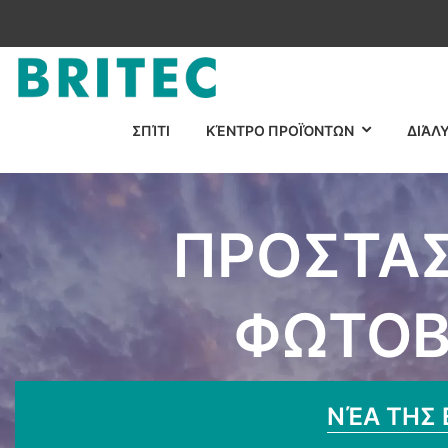
ΣΠΊΤΙ
ΚΈΝΤΡΟ ΠΡΟΪΌΝΤΩΝ
ΔΙΆΛ
ΠΡΟΣΤΑΣ
ΦΩΤΟΒ
Σπίτι
Νέα
Πρ
ΝΈΑ ΤΗΣ 