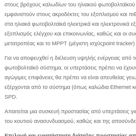
στους βρόχους καλωδίων του ηλιακού φωτοβολταϊκού σ
εμφανιστούν στους ακροδέκτες του εξοπλισμού και πι
στα ηλιακά φωτοβολταϊκά ηλεκτρικά και ηλεκτρονικά 
εξοπλισμός ελέγχου και επικοινωνίας, καθώς και οι συ
μετατροπέας και το MPPT (μέγιστη ισχύςpoint tracker)
Για να αποφευχθεί η διέλευση υψηλής ενέργειας από 
φωτοβολταϊκό σύστημα, οι υπερτάσεις πρέπει να έχουν 
αγώγιμες επιφάνειες θα πρέπει να είναι απευθείας γει
εξέρχονται από το σύστημα (όπως καλώδια Ethernet κα
SPD.
Απαιτείται μια συσκευή προστασίας από υπερτάσεις γι
του κουτιού ανασυνδυασμού, καθώς και της αποσύνδε
Επιλογή και εγκατάσταση διάταξης προστασίας απ