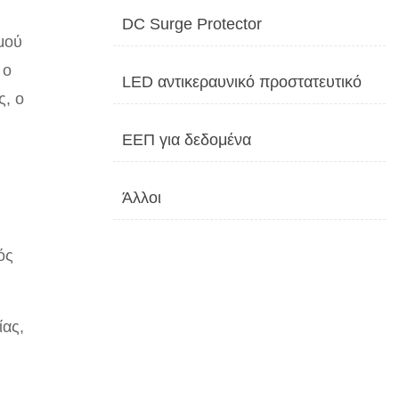
DC Surge Protector
μού
 ο
LED αντικεραυνικό προστατευτικό
ς, ο
ΕΕΠ για δεδομένα
Άλλοι
ός
ίας,