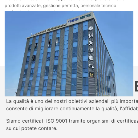
prodotti avanzate, gestione perfetta, personale tecnico
professionale e lavoratori ben addestrati. Il nostro team
continua a sviluppare i prodotti più nuovi per i nostri clienti,
ecco perché il livello tecnico dei nostri prodotti può essere
raggiunto al livello principale. Abbiamo un team di ricerca e
sviluppo professionale per te.
Affidabile qualità
La qualità è uno dei nostri obiettivi aziendali più important
consente di migliorare continuamente la qualità, l'affidab
Siamo certificati ISO 9001 tramite organismi di certifica
su cui potete contare.