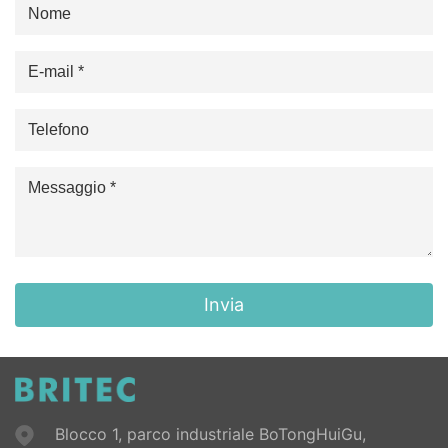
Invia
Blocco 1, parco industriale BoTongHuiGu,