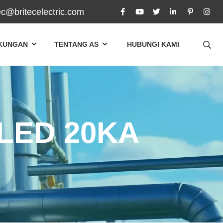
ec@britecelectric.com
UKUNGAN
TENTANG AS
HUBUNGI KAMI
LED 20KA