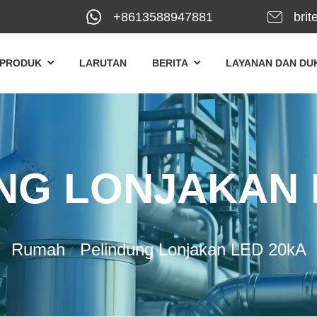
+8613588947881
brit
 PRODUK
LARUTAN
BERITA
LAYANAN DAN D
NG LONJAKAN 
Rumah
Pelindung Lonjakan LED 20kA