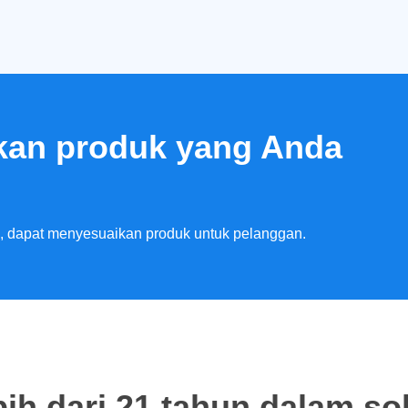
kan produk yang Anda
al, dapat menyesuaikan produk untuk pelanggan.
ih dari 21 tahun dalam so