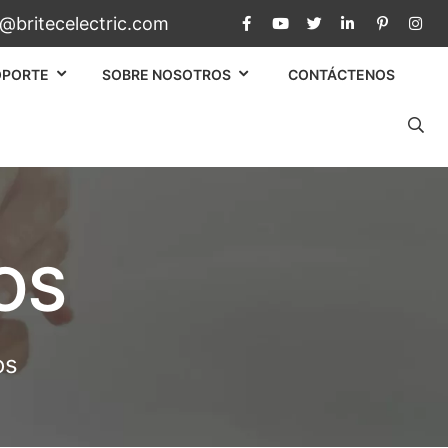
c@britecelectric.com
OPORTE
SOBRE NOSOTROS
CONTÁCTENOS
OS
os