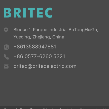
Bloque 1, Parque Industrial BoTongHuiGu,
Yueqing, Zhejiang, China
+8613588947881
+86 0577-6260 5321
britec@britecelectric.com