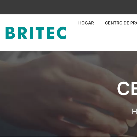
HOGAR
CENTRO DE P
C
H