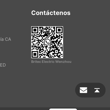
Contáctenos
ía CA
Iniciar chat
Britec Electric Wenzhou
LED