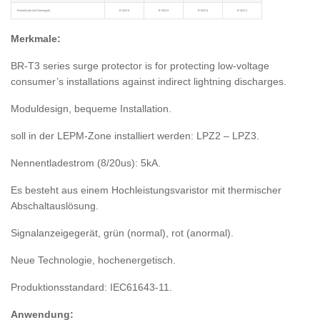
Bestellcode (mit Fernsignal)
B18238
B18236
B18234
B18232
Merkmale:
BR-T3 series surge protector is for protecting low-voltage
consumer’s installations against indirect lightning discharges.
Moduldesign, bequeme Installation.
soll in der LEPM-Zone installiert werden: LPZ2 – LPZ3.
Nennentladestrom (8/20us): 5kA.
Es besteht aus einem Hochleistungsvaristor mit thermischer
Abschaltauslösung.
Signalanzeigegerät, grün (normal), rot (anormal).
Neue Technologie, hochenergetisch.
Produktionsstandard: IEC61643-11.
Anwendung: