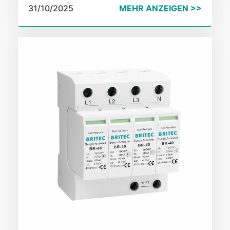
(SPD) vom Typ 1/2/3 und ihrer technischen
31/10/2025
MEHR ANZEIGEN >>
Prinzipien, erklärt, wie man eine effektive
hierarchische (Schritt-für-Schritt)
Schutzstrategie erstellt, um die Sicherheit von
Industrieanlagen zu gewährleisten, und
beantwortet häufige Fragen zur Auswahl und
Wartung.