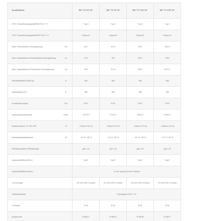
Spezifikation
BR-T3 30 2P
BR-T3 75 2P
BR-T3 150 2P
BR-T3 275 2P
SPD-Klassifizierung gemäß EN61643-11
Typ 3
Typ 3
Typ 3
Typ 3
SPD-Klassifizierung gemäß IEC61643-11
Klasse III
Klasse III
Klasse III
Klasse III
Nenn-Wechselstrom Stromspannung
Un
24V
60V
120V
230V
Max. Dauerbetrieb mit Wechselstrom Stromspannung
Uc
30V
75V
150V
275V
Max. Dauerbetrieb mit Gleichstrom Stromspannung
Uc
38V
100V
180V
300V
Nennentladestrom (8/20μs)
In
5kA
5kA
5kA
5kA
Nennlaststrom AC.
IL
25A
25A
25A
25A
Kombinierter Impuls
Uoc
10kV
10kV
10kV
10kV
Spannungsschutzniveau
Hoch
≤630V
≤730V
≤800V
≤1500V
Reaktionszeit (L-N / L/N-PE)
tA
≤25ns/≤100ns
≤25ns/≤100ns
≤25ns/≤100ns
≤25ns/≤100ns
Betriebstemperaturbereich
Di
-40℃-80℃
-40℃-80℃
-40℃-80℃
-40℃-80℃
Betriebszustands-/Fehleranzeige
grün / rot
grün / rot
grün / rot
grün / rot
Querschnittsfläche (Min.)
1mm²
1mm²
1mm²
1mm²
Querschnittsfläche (Max.)
4 mm² massiv/2,5 mm² flexibel
Zur Montage
35-mm-DIN-Schiene
35-mm-DIN-Schiene
35-mm-DIN-Schiene
35-mm-DIN-Schiene
Gehäusematerial
Thermoplast UL94-V0
Schutzart
IP20
IP20
IP20
IP20
Bestellcode
B18237
B18235
B18359
B18231