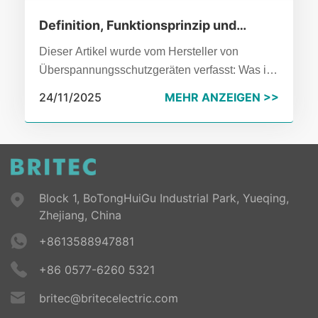
Definition, Funktionsprinzip und
Verwendung des 40KA-
Dieser Artikel wurde vom Hersteller von
Überspannungsschutzes
Überspannungsschutzgeräten verfasst: Was ist
ein 40-KA-Überspannungsschutz, warum
24/11/2025
MEHR ANZEIGEN >>
benötigen Sie ihn, wie funktioniert er, welche
Vorteile hat er und wie wird er im Bereich der
elektrischen Sicherheit richtig eingesetzt?.
Block 1, BoTongHuiGu Industrial Park, Yueqing,
Zhejiang, China
+8613588947881
+86 0577-6260 5321
britec@britecelectric.com