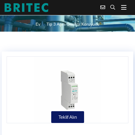
TIP 3 AŞIRI GERILIM KORUYUCU
Ev
Tip 3 Aşırı Gerilim Koruyucu
Teklif Alın