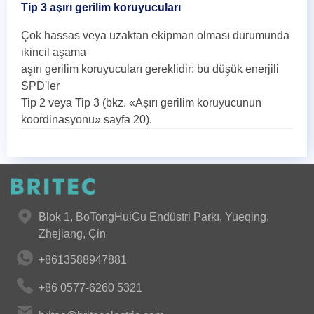
Tip 3 aşırı gerilim koruyucuları
Çok hassas veya uzaktan ekipman olması durumunda
ikincil aşama
aşırı gerilim koruyucuları gereklidir: bu düşük enerjili
SPD'ler
Tip 2 veya Tip 3 (bkz. «Aşırı gerilim koruyucunun
koordinasyonu» sayfa 20).
Blok 1, BoTongHuiGu Endüstri Parkı, Yueqing,
Zhejiang, Çin
+8613588947881
+86 0577-6260 5321