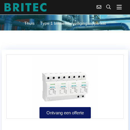
TYPE 1 BLIKSEMBEVEILIGINGSAPPARAAT
Thuis
Type 1 bliksembeveiligingsapparaat
Ontvang een offerte