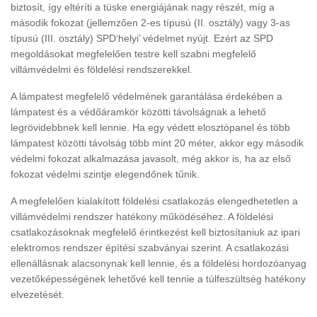
biztosít, így eltéríti a tüske energiájának nagy részét, míg a
második fokozat (jellemzően 2-es típusú (II. osztály) vagy 3-as
típusú (III. osztály) SPD‘helyi’ védelmet nyújt. Ezért az SPD
megoldásokat megfelelően testre kell szabni megfelelő
villámvédelmi és földelési rendszerekkel.
A lámpatest megfelelő védelmének garantálása érdekében a
lámpatest és a védőáramkör közötti távolságnak a lehető
legrövidebbnek kell lennie. Ha egy védett elosztópanel és több
lámpatest közötti távolság több mint 20 méter, akkor egy második
védelmi fokozat alkalmazása javasolt, még akkor is, ha az első
fokozat védelmi szintje elegendőnek tűnik.
A megfelelően kialakított földelési csatlakozás elengedhetetlen a
villámvédelmi rendszer hatékony működéséhez. A földelési
csatlakozásoknak megfelelő érintkezést kell biztosítaniuk az ipari
elektromos rendszer építési szabványai szerint. A csatlakozási
ellenállásnak alacsonynak kell lennie, és a földelési hordozóanyag
vezetőképességének lehetővé kell tennie a túlfeszültség hatékony
elvezetését.