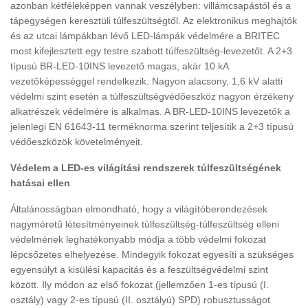
azonban kétféleképpen vannak veszélyben: villámcsapástól és a
tápegységen keresztüli túlfeszültségtől. Az elektronikus meghajtók
és az utcai lámpákban lévő LED-lámpák védelmére a BRITEC
most kifejlesztett egy testre szabott túlfeszültség-levezetőt. A 2+3
típusú BR-LED-10INS levezető magas, akár 10 kA
vezetőképességgel rendelkezik. Nagyon alacsony, 1,6 kV alatti
védelmi szint esetén a túlfeszültségvédőeszköz nagyon érzékeny
alkatrészek védelmére is alkalmas. A BR-LED-10INS levezetők a
jelenlegi EN 61643-11 terméknorma szerint teljesítik a 2+3 típusú
védőeszközök követelményeit.
Védelem a LED-es világítási rendszerek túlfeszültségének
hatásai ellen
Általánosságban elmondható, hogy a világítóberendezések
nagyméretű létesítményeinek túlfeszültség-túlfeszültség elleni
védelmének leghatékonyabb módja a több védelmi fokozat
lépcsőzetes elhelyezése. Mindegyik fokozat egyesíti a szükséges
egyensúlyt a kisülési kapacitás és a feszültségvédelmi szint
között. Ily módon az első fokozat (jellemzően 1-es típusú (I.
osztály) vagy 2-es típusú (II. osztályú) SPD) robusztusságot