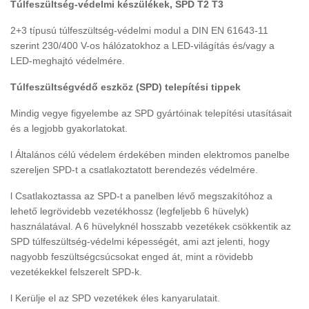
Túlfeszültség-védelmi készülékek, SPD T2 T3
2+3 típusú túlfeszültség-védelmi modul a DIN EN 61643-11
szerint 230/400 V-os hálózatokhoz a LED-világítás és/vagy a
LED-meghajtó védelmére.
Túlfeszültségvédő eszköz (SPD) telepítési tippek
Mindig vegye figyelembe az SPD gyártóinak telepítési utasításait
és a legjobb gyakorlatokat.
l Általános célú védelem érdekében minden elektromos panelbe
szereljen SPD-t a csatlakoztatott berendezés védelmére.
l Csatlakoztassa az SPD-t a panelben lévő megszakítóhoz a
lehető legrövidebb vezetékhossz (legfeljebb 6 hüvelyk)
használatával. A 6 hüvelyknél hosszabb vezetékek csökkentik az
SPD túlfeszültség-védelmi képességét, ami azt jelenti, hogy
nagyobb feszültségcsúcsokat enged át, mint a rövidebb
vezetékekkel felszerelt SPD-k.
l Kerülje el az SPD vezetékek éles kanyarulatait.