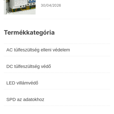
Market Size Analysis
30/04/2026
Termékkategória
AC túlfeszültség elleni védelem
DC túlfeszültség védő
LED villámvédő
SPD az adatokhoz