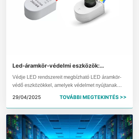
Led-áramkör-védelmi eszközök:
kulcsfogalmak és áttekintés
Védje LED rendszereit megbízható LED áramkör-
védő eszközökkel, amelyek védelmet nyújtanak
túlfeszültség, túlfeszültség és rövidzárlat ellen, így
29/04/2025
TOVÁBBI MEGTEKINTÉS >>
biztosítva a hosszú élettartamot.