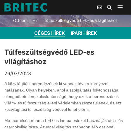
TÚLFESZÜLTSÉGVÉDŐ LED-ES VILÁGÍTÁSHOZ
Otthon
Hír
Túlfeszültségvédő LED-es világításhoz
CÉGES HÍREK
IPARI HÍREK
Túlfeszültségvédő LED-es
világításhoz
26/07/2023
A közvilágítási berendezések ki vannak téve a környezet
hatásának. Olyan helyeken, ahol a szolgáltatás folytonossága
elengedhetetlen, kulcsfontosságú, hogy ezek a berendezések
villám- és túlfeszültség elleni védelemben részesüljenek, és ezt
közvilágítási túlfeszültség-védővel lehet elérni.
Ma már elsősorban a LED-es lámpatesteket használják utca- és
csarnokvilágításra. Az utcai világítás szabadon álló oszlopai